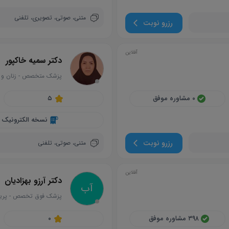
متنی،
صوتی،
تصویری،
تلفنی
رزرو نوبت
آفلاین
دکتر سمیه خاکپور
پزشک متخصص
-
زنان و 
circle
۰ مشاوره موفق
۵
نسخه الکترونیک
رزرو نوبت
متنی،
صوتی،
تلفنی
آفلاین
دکتر آرزو بهزادیان
آ‌ب
پزشک فوق تخصص
-
پرینا
circle
۳۹۸ مشاوره موفق
۰