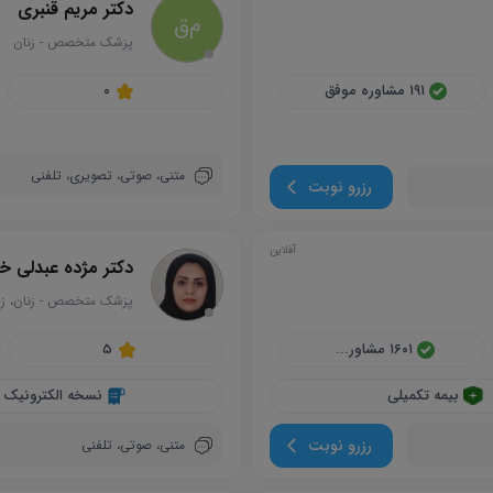
دکتر مریم قنبری
م‌ق
پزشک متخصص
-
زنان
circle
۱۹۱ مشاوره موفق
۰
متنی،
صوتی،
تصویری،
تلفنی
رزرو نوبت
آفلاین
دکتر مژده عبدلی خ
پزشک متخصص
-
زنان، ز
circle
۱۶۰۱ مشاور...
۵
بیمه تکمیلی
نسخه الکترونیک
رزرو نوبت
متنی،
صوتی،
تلفنی