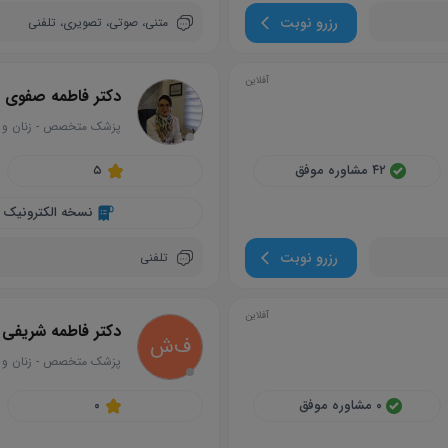
رزرو نوبت
متنی،
صوتی،
تصویری،
تلفنی
آفلاین
دکتر فاطمه صفوی
پزشک متخصص
-
زنان و 
circle
۴۲ مشاوره موفق
۵
نسخه الکترونیک
رزرو نوبت
تلفنی
آفلاین
دکتر فاطمه شریفی
ف‌ش
پزشک متخصص
-
زنان و 
circle
۰ مشاوره موفق
۰