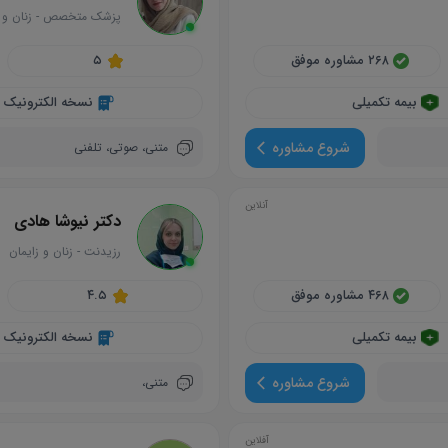
پزشک متخصص
-
زنان و 
circle
۲۶۸ مشاوره موفق
۵
بیمه تکمیلی
نسخه الکترونیک
شروع مشاوره
متنی،
صوتی،
تلفنی
آنلاین
دکتر نیوشا هادی
رزیدنت
-
زنان و زایمان
circle
۴۶۸ مشاوره موفق
۴.۵
بیمه تکمیلی
نسخه الکترونیک
شروع مشاوره
متنی،
آفلاین