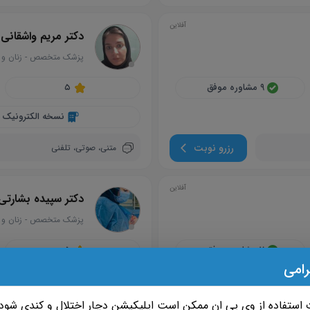
آفلاین
دکتر مریم واشقانی 
پزشک متخصص
-
زنان و 
circle
۹ مشاوره موفق
۵
نسخه الکترونیک
رزرو نوبت
متنی،
صوتی،
تلفنی
آفلاین
دکتر سپیده بشارتی
پزشک متخصص
-
زنان و 
circle
۷ مشاوره موفق
۵
رامی
نسخه الکترونیک
استفاده از وی پی ان ممکن است اپلیکیشن دچار اختلال و کندی شود.