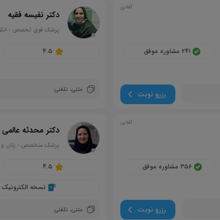
آفلاین
دکتر نفیسه فقیه
پزشک فوق تخصص
-
انک
circle
۲۴۱ مشاوره موفق
۴.۵
متنی،
تلفنی
رزرو نوبت
آفلاین
دکتر محدثه عالمی
پزشک متخصص
-
زنان و 
circle
۳۵۶ مشاوره موفق
۴.۵
نسخه الکترونیک
رزرو نوبت
متنی،
تلفنی