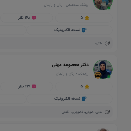
پزشک متخصص
-
زنان و زایمان
circle
۵
۱۴۸ نظر
نسخه الکترونیک
متنی،
دکتر معصومه مهنی
رزیدنت
-
زنان و زایمان
directions_car
circle
۵
۱۹۷ نظر
نسخه الکترونیک
متنی،
صوتی،
تصویری،
تلفنی