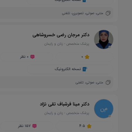
متنی،
صوتی،
تصویری،
تلفنی
دکتر مرجان رضی خسروشاهی
پزشک متخصص
-
زنان و زایمان
circle
۰
۰ نظر
نسخه الکترونیک
متنی،
صوتی،
تلفنی
دکتر مینا فرشباف تقی نژاد
م‌ن
پزشک متخصص
-
زنان و زایمان
circle
۴.۵
۱۵۷ نظر