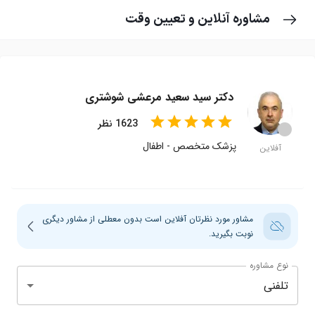
مشاوره آنلاین و تعیین وقت
دکتر سید سعید مرعشی شوشتری
star
star
star
star
star
star
star
star
star
star
1623
نظر
circle
پزشک متخصص
-
اطفال
آفلاین
مشاور مورد نظرتان آفلاین است بدون معطلی از مشاور دیگری
نوبت بگیرید.
نوع مشاوره
تلفنی