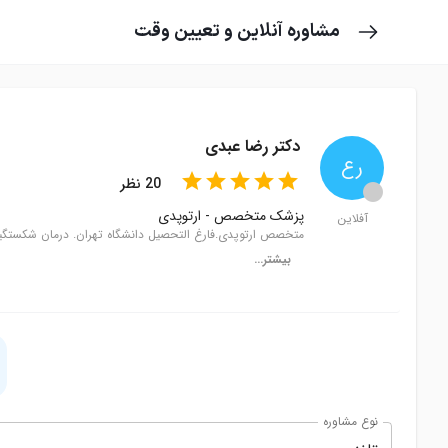
مشاوره آنلاین و تعیین وقت
دکتر رضا عبدی
ر‌ع
star
star
star
star
star
star
star
star
star
star
20
نظر
circle
پزشک متخصص
-
ارتوپدی
آفلاین
متخصص ارتوپدی.فارغ التحصیل دانشگاه تهران. درمان شکستگیها
بیشتر...
نوع مشاوره