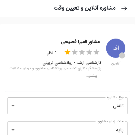
مشاوره آنلاین و تعیین وقت
مشاور المیرا فصیحی
ا‌ف
star
star
star
star
star
star
star
star
star
star
1
نظر
circle
کارشناسی ارشد
-
روانشناسي تربيتي
آفلاین
پژوهشگر دکترای تخصصی روانشناسی مشاوره و درمان مشکلات
اضطرابی - تربیتی - مشاوره ازدواج و طلاق - کنترل استرس، خشم،
بیشتر...
ترس و وسواس- مشاوره جهت کسب مهارت های زندگی
نوع مشاوره
تلفنی
مدت زمان مشاوره
پایه