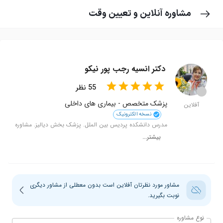
مشاوره آنلاین و تعیین وقت
دکتر انسیه رجب پور نیکو
star
star
star
star
star
star
star
star
star
star
55
نظر
circle
پزشک متخصص
-
بیماری های داخلی
آفلاین
نسخه الکترونیک
مدرس دانشکده پردیس بین الملل. پزشک بخش دیالیز. مشاوره
و درمان بیماری های غدد. تیرویید. فشار خون. دیابت و بیماری
بیشتر...
های گوارشی و مفصلی و کلیوی فعالیت در درمان بیماران کرونا
نسخه الکترونیک
مشاور مورد نظرتان آفلاین است بدون معطلی از مشاور دیگری
نوبت بگیرید.
نوع مشاوره