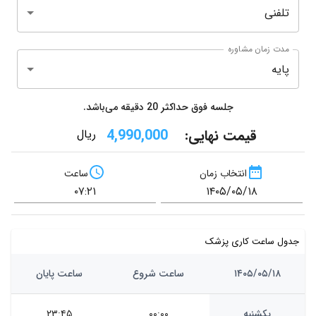
عفونت های تناسلی ) _ سابقه ی کار در سانتر های کرونا_ پزشک
تلفنی
ارشد بخش مراقب های ویژه و اورژانس مسمومیت های دارویی_
تحلیل و تفسیر نوار قلب وگرافی و سی تی اسکن قفسه سینه و
مغز و رویت آزمایشات_ثبت نسخه ی الکترونیکی و درمان
مدت زمان مشاوره
مناسب
پایه
جلسه فوق حداکثر
20
دقیقه می‌باشد.
قیمت نهایی:
4,990,000
ریال
انتخاب زمان
ساعت
جدول ساعت کاری پزشک
۱۴۰۵/۰۵/۱۸
ساعت شروع
ساعت پایان
یکشنبه
۰۰:۰۰
۲۳:۴۵