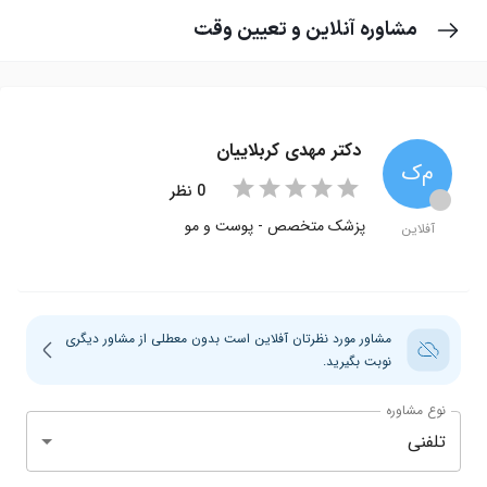
مشاوره آنلاین و تعیین وقت
دکتر مهدی کربلاییان
م‌ک
star
star
star
star
star
star
star
star
star
star
0
نظر
circle
پزشک متخصص
-
پوست و مو
آفلاین
مشاور مورد نظرتان آفلاین است بدون معطلی از مشاور دیگری
نوبت بگیرید.
نوع مشاوره
تلفنی